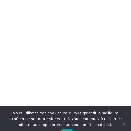
Nous utilisons des cookies pour vous garantir la meilleure
expérience sur notre site web. Si vous continuez à utiliser ce
© Copyright 2021 | Un site crée par l'agence de
site, nous supposerons que vous en êtes satisfait.
Branding
Cecydi
|
Conditions Générales -