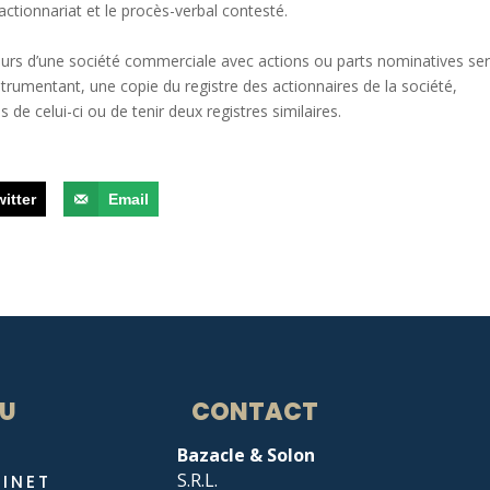
actionnariat et le procès-verbal contesté.
ateurs d’une société commerciale avec actions ou parts nominatives se
nstrumentant, une copie du registre des actionnaires de la société,
 de celui-ci ou de tenir deux registres similaires.
witter
Email
U
CONTACT
Bazacle & Solon
S.R.L.
BINET