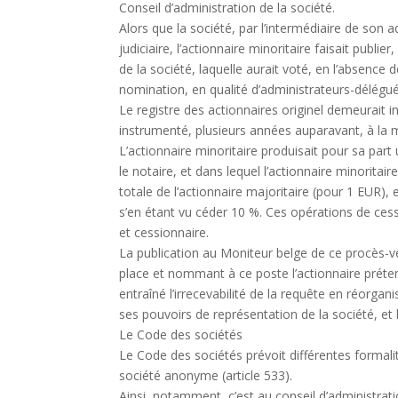
Conseil d’administration de la société.
Alors que la société, par l’intermédiaire de son
judiciaire, l’actionnaire minoritaire faisait pub
de la société, laquelle aurait voté, en l’absence
nomination, en qualité d’administrateurs-délégué
Le registre des actionnaires originel demeurait 
instrumenté, plusieurs années auparavant, à la mo
L’actionnaire minoritaire produisait pour sa part 
le notaire, et dans lequel l’actionnaire minoritai
totale de l’actionnaire majoritaire (pour 1 EUR),
s’en étant vu céder 10 %. Ces opérations de ces
et cessionnaire.
La publication au Moniteur belge de ce procès-
place et nommant à ce poste l’actionnaire préte
entraîné l’irrecevabilité de la requête en réorg
ses pouvoirs de représentation de la société, et la
Le Code des sociétés
Le Code des sociétés prévoit différentes formal
société anonyme (article 533).
Ainsi, notamment, c’est au conseil d’administrat