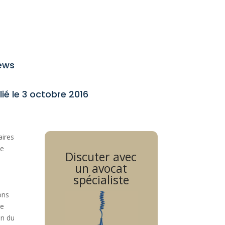
ews
lié le 3 octobre 2016
aires
ne
Discuter avec
un avocat
spécialiste
ons
re
in du