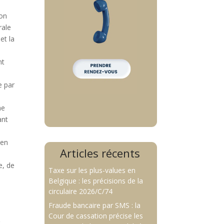
ion
rale
et la
nt
e par
ne
ant
 en
Articles récents
e, de
Taxe sur les plus-values en
Belgique : les précisions de la
circulaire 2026/C/74
Fraude bancaire par SMS : la
Cour de cassation précise les
r