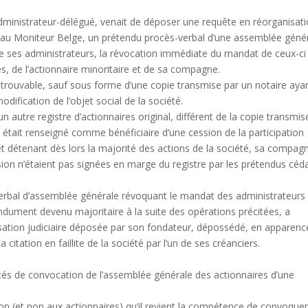
 administrateur-délégué, venait de déposer une requête en réorganisat
lier, au Moniteur Belge, un prétendu procès-verbal d’une assemblée géné
 de ses administrateurs, la révocation immédiate du mandat de ceux-ci 
s, de l’actionnaire minoritaire et de sa compagne.
introuvable, sauf sous forme d’une copie transmise par un notaire aya
dification de l’objet social de la société.
un autre registre d’actionnaires original, différent de la copie transmis
re était renseigné comme bénéficiaire d’une cession de la participation
 et détenant dès lors la majorité des actions de la société, sa compag
sion n’étaient pas signées en marge du registre par les prétendus céd
verbal d’assemblée générale révoquant le mandat des administrateurs
ndument devenu majoritaire à la suite des opérations précitées, a
anisation judiciaire déposée par son fondateur, dépossédé, en apparenc
 citation en faillite de la société par l’un de ses créanciers.
ités de convocation de l’assemblée générale des actionnaires d’une
ion (et non aux actionnaires) qu’il revient la compétence de convoque