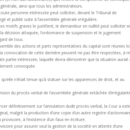
 générale, ainsi que tous les administrateurs.
oute personne intéressée peut solliciter, devant le Tribunal de
gé et publié suite à l’assemblée générale irrégulière.
 motifs graves le justifient, le demandeur en nullité peut solliciter e
e la décision attaquée, l’ordonnance de suspension et le jugement
égard de tous.
emble des actions et parts représentatives du capital sont réunies lo
 la convocation de cette dernière peuvent ne pas être respectées, à 
te partie intéressée, laquelle devra démontrer que la situation aurait
ablement convoquée.
qu’elle n’était tenue qu’à statuer sur les apparences de droit, et au
nsion du procès-verbal de l’assemblée générale entâchée d’irrégularit
er définitivement sur l’annulation dudit procès-verbal, la Cour a est
ginal, malgré la production d’une copie d’un autre registre d’actionnair
provisoire, à l’existence d’un faux en écriture.
visoire pour assurer seul la gestion de la société en attente d’une