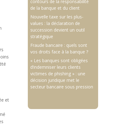
contours de la responsabilité
de la banque et du client
Nouvelle taxe sur les plus-
values : la déclaration de
n
succession devient un outil
stratégique
Fraude bancaire : quels sont
rs
vos droits face à la banque ?
moins
« Les banques sont obligées
 été
d’indemniser leurs clients
victimes de phishing » : une
décision juridique met le
secteur bancaire sous pression
ée et
imé
es