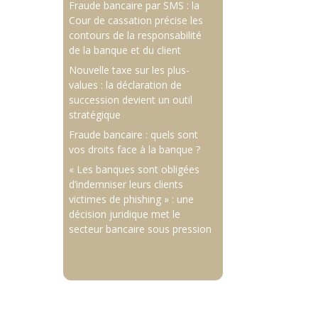
Fraude bancaire par SMS : la
Cour de cassation précise les
contours de la responsabilité
de la banque et du client
Nouvelle taxe sur les plus-
values : la déclaration de
succession devient un outil
stratégique
Fraude bancaire : quels sont
vos droits face à la banque ?
« Les banques sont obligées
d’indemniser leurs clients
victimes de phishing » : une
décision juridique met le
secteur bancaire sous pression