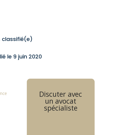
 classifié(e)
ié le 9 juin 2020
Discuter avec
ence
un avocat
spécialiste