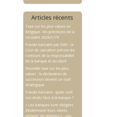
Articles récents
Taxe sur les plus-values en
Belgique : les précisions de la
circulaire 2026/C/74
Fraude bancaire par SMS : la
Cour de cassation précise les
contours de la responsabilité
de la banque et du client
Nouvelle taxe sur les plus-
values : la déclaration de
succession devient un outil
stratégique
Fraude bancaire : quels sont
vos droits face à la banque ?
« Les banques sont obligées
d’indemniser leurs clients
victimes de phishing » : une