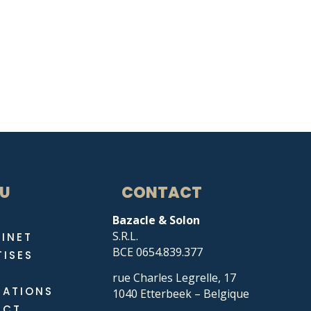
U
CONTACT
Bazacle & Solon
S.R.L.
BINET
BCE 0654.839.377
TISES
E
rue Charles Legrelle, 17
CATIONS
1040 Etterbeek – Belgique
ACT