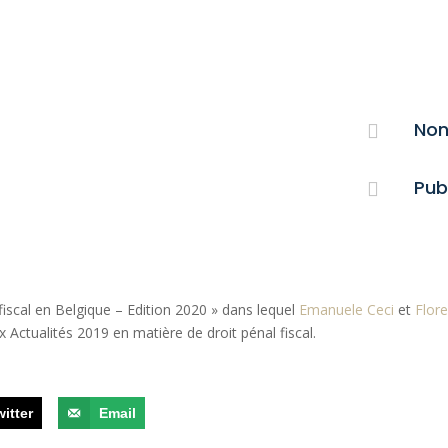
Non

Publ

 fiscal en Belgique – Edition 2020 » dans lequel
Emanuele Ceci
et
Flor
x Actualités 2019 en matière de droit pénal fiscal.
witter
Email