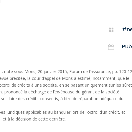
#n

Publ

r : note sous Mons, 20 janvier 2015, Forum de l’assurance, pp. 120-12
 revue précitée, la cour d’appel de Mons a estimé, notamment, que le
’octroi de crédits à une société, en se basant uniquement sur les sûre
t prononcé la décharge de l’ex-épouse du gérant de la société
idaire des crédits consentis, à titre de réparation adéquate du
es juridiques applicables au banquier lors de l’octroi d’un crédit, et
 et à la décision de cette dernière.