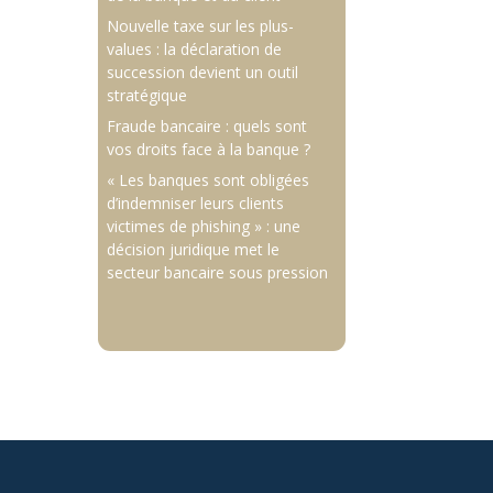
Nouvelle taxe sur les plus-
values : la déclaration de
succession devient un outil
stratégique
Fraude bancaire : quels sont
vos droits face à la banque ?
« Les banques sont obligées
d’indemniser leurs clients
victimes de phishing » : une
décision juridique met le
secteur bancaire sous pression