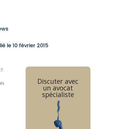
ews
ié le 10 février 2015
7.
Discuter avec
tés
un avocat
spécialiste