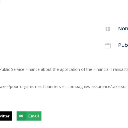
Non

Publ

Public Service Finance about the application of the Financial Transact
s-taxes/pour-organismes-financiers-et-compagnies-assurance/taxe-sur-
witter
Email