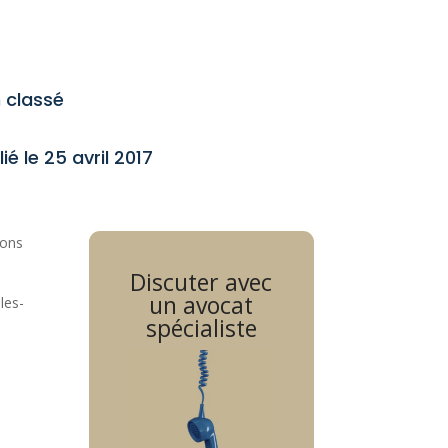
 classé
ié le 25 avril 2017
ions
Discuter avec
un avocat
les-
spécialiste