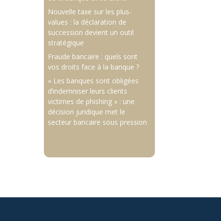
Nouvelle taxe sur les plus-
values : la déclaration de
succession devient un outil
stratégique
Fraude bancaire : quels sont
vos droits face à la banque ?
« Les banques sont obligées
d’indemniser leurs clients
victimes de phishing » : une
décision juridique met le
secteur bancaire sous pression