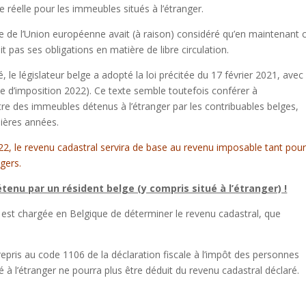
ve réelle pour les immeubles situés à l’étranger.
ice de l’Union européenne avait (à raison) considéré qu’en maintenant 
t pas ses obligations en matière de libre circulation.
é, le législateur belge a adopté la loi précitée du 17 février 2021, avec
ce d’imposition 2022). Ce texte semble toutefois conférer à
stre des immeubles détenus à l’étranger par les contribuables belges,
nières années.
2022, le revenu cadastral servira de base au revenu imposable tant pour
gers.
enu par un résident belge (y compris situé à l’étranger) !
i est chargée en Belgique de déterminer le revenu cadastral, que
repris au code 1106 de la déclaration fiscale à l’impôt des personnes
é à l’étranger ne pourra plus être déduit du revenu cadastral déclaré.