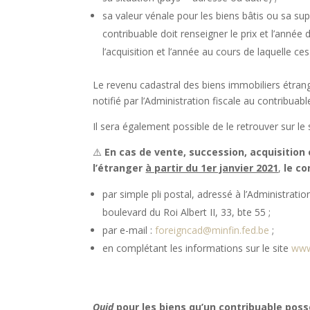
sa valeur vénale pour les biens bâtis ou sa supe
contribuable doit renseigner le prix et l’année 
l’acquisition et l’année au cours de laquelle c
Le revenu cadastral des biens immobiliers étrange
notifié par l’Administration fiscale au contribuabl
Il sera également possible de le retrouver sur le 
⚠️
En cas de vente, succession, acquisition
l’étranger
à partir du 1er janvier 2021
,
le co
par simple pli postal, adressé à l’Administrati
boulevard du Roi Albert II, 33, bte 55 ;
par e-mail :
foreigncad@minfin.fed.be
;
en complétant les informations sur le site
www
Quid
pour les biens qu’un contribuable possé