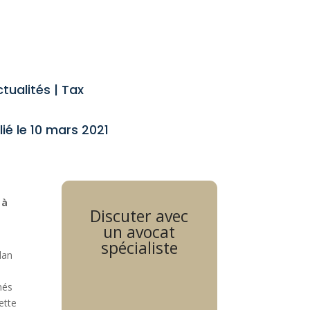
tualités
|
Tax
lié le 10 mars 2021
 à
Discuter avec
un avocat
spécialiste
lan
nés
ette