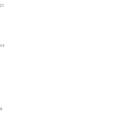
21.
r
ire
li