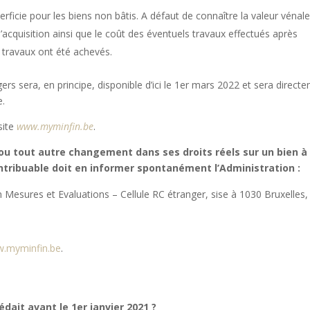
rficie pour les biens non bâtis. A défaut de connaître la valeur vénale
d’acquisition ainsi que le coût des éventuels travaux effectués après
es travaux ont été achevés.
rs sera, en principe, disponible d’ici le 1er mars 2022 et sera direct
e.
site
www.myminfin.be
.
 ou tout autre changement dans ses droits réels sur un bien à
ntribuable doit en informer spontanément l’Administration :
on Mesures et Evaluations – Cellule RC étranger, sise à 1030 Bruxelles,
.myminfin.be
.
dait avant le 1er janvier 2021 ?