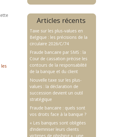
cette
Articles récents
Taxe sur les plus-values en
Belgique : les précisions de la
circulaire 2026/C/74
Fraude bancaire par SMS : la
Cour de cassation précise les
contours de la responsabilité
 les
de la banque et du client
Nouvelle taxe sur les plus-
values : la déclaration de
succession devient un outil
stratégique
Fraude bancaire : quels sont
vos droits face à la banque ?
« Les banques sont obligées
d’indemniser leurs clients
victimes de phishing » : une