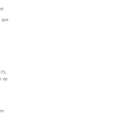
hé.
i que
975,
ur de
re.