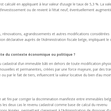
est calculé en appliquant à leur valeur d’usage le taux de 5,3 %. La val
d’investissement ou de revient à l’état neuf, éventuellement augment
s, rénovations, agrandissements et autres modifications considérées
on déclarative auprès de l’Administration fiscale belge, impliquant le 
uite du contexte économique ou politique ?
venu cadastral d’un immeuble bâti en dehors de toute modification phys
 nouvelles et permanentes, créées par une force majeure, par des tr
 par le fait de tiers, influencent la valeur locative du bien d’au moi
e ait fini par corriger la discrimination manifeste entre immeubles bel
ans les deux cas le revenu cadastral comme base de calcul du revenu
ons légales, permettant clairement à l’Administration de disposer d’