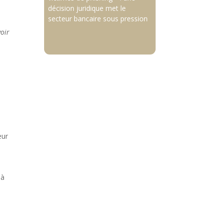
décision juridique met le
secteur bancaire sous pression
voir
eur
 à