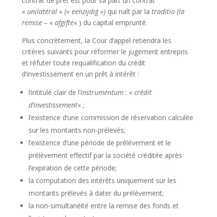
contrat de prêt est pour sa part un contrat
«
unilatéral » (« eenzijdig »)
qui naît par la
traditio (la
remise –
«
afgifte
« ) du capital emprunté.
Plus concrètement, la Cour d’appel retiendra les
critères suivants pour réformer le jugement entrepris
et réfuter toute requalification du crédit
d’investissement en un prêt à intérêt :
l’intitulé clair de l’
instrumentum
: «
crédit
d’investissement
« ;
l’existence d’une commission de réservation calculée
sur les montants non-prélevés;
l’existence d’une période de prélèvement et le
prélèvement effectif par la société créditée après
l’expiration de cette période;
la computation des intérêts uniquement sur les
montants prélevés à dater du prélèvement;
la non-simultanéité entre la remise des fonds et