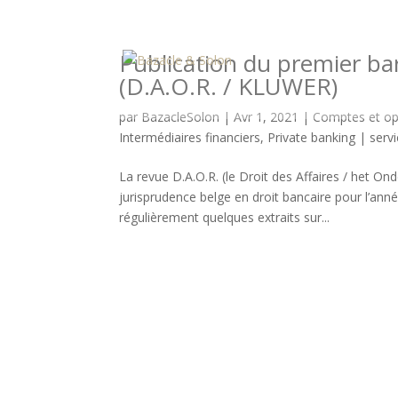
Publication du premier ba
(D.A.O.R. / KLUWER)
par
BazacleSolon
|
Avr 1, 2021
|
Comptes et op
Intermédiaires financiers
,
Private banking | serv
La revue D.A.O.R. (le Droit des Affaires / het O
jurisprudence belge en droit bancaire pour l’ann
régulièrement quelques extraits sur...