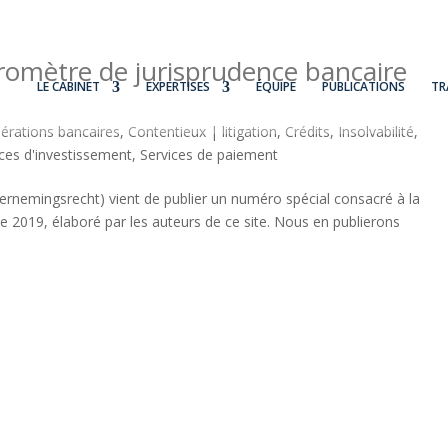
romètre de jurisprudence bancaire
LE CABINET
EXPERTISES
ÉQUIPE
PUBLICATIONS
TR
érations bancaires
,
Contentieux | litigation
,
Crédits
,
Insolvabilité
,
ices d'investissement
,
Services de paiement
ndernemingsrecht) vient de publier un numéro spécial consacré à la
ée 2019, élaboré par les auteurs de ce site. Nous en publierons