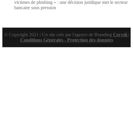
victimes de phishing » : une décision juridique met le secteur
bancaire sous pression
© Copyright 2021 | Un site crée par l'agence de Branding
Cecydi
|
Conditions Générales - Protection des données