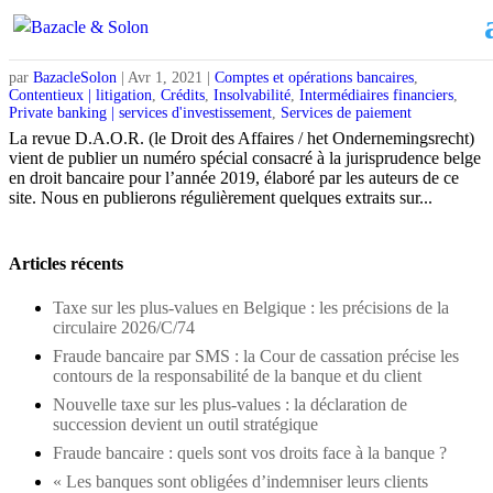
Publication du premier baromètre de jurisprudence bancaire
(D.A.O.R. / KLUWER)
par
BazacleSolon
|
Avr 1, 2021
|
Comptes et opérations bancaires
,
Contentieux | litigation
,
Crédits
,
Insolvabilité
,
Intermédiaires financiers
,
Private banking | services d'investissement
,
Services de paiement
La revue D.A.O.R. (le Droit des Affaires / het Ondernemingsrecht)
vient de publier un numéro spécial consacré à la jurisprudence belge
en droit bancaire pour l’année 2019, élaboré par les auteurs de ce
site. Nous en publierons régulièrement quelques extraits sur...
Articles récents
Taxe sur les plus-values en Belgique : les précisions de la
circulaire 2026/C/74
Fraude bancaire par SMS : la Cour de cassation précise les
contours de la responsabilité de la banque et du client
Nouvelle taxe sur les plus-values : la déclaration de
succession devient un outil stratégique
Fraude bancaire : quels sont vos droits face à la banque ?
« Les banques sont obligées d’indemniser leurs clients